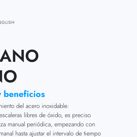
NGLISH
MANO
NO
y beneficios
iento del acero inoxidable:
escaleras libres de óxido, es preciso
ieza manual periódica, empezando con
anal hasta ajustar el intervalo de tiempo